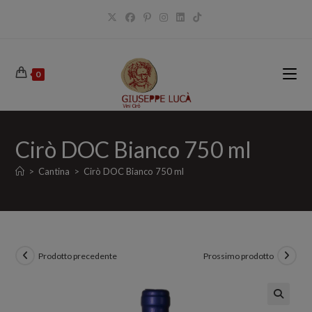
Salta
al
contenuto
0
Cirò DOC Bianco 750 ml
>
Cantina
>
Cirò DOC Bianco 750 ml
Prodotto precedente
Prossimo prodotto