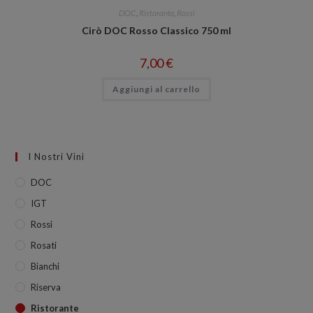
DOC
,
Ristorante
,
Rossi
Cirò DOC Rosso Classico 750 ml
7,00
€
Aggiungi al carrello
I Nostri Vini
DOC
IGT
Rossi
Rosati
Bianchi
Riserva
Ristorante