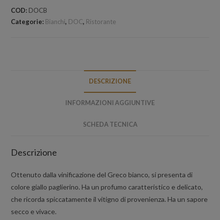
750
COD:
DOCB
ml
Categorie:
Bianchi
,
DOC
,
Ristorante
quantità
DESCRIZIONE
INFORMAZIONI AGGIUNTIVE
SCHEDA TECNICA
Descrizione
Ottenuto dalla vinificazione del Greco bianco, si presenta di
colore giallo paglierino. Ha un profumo caratteristico e delicato,
che ricorda spiccatamente il vitigno di provenienza. Ha un sapore
secco e vivace.