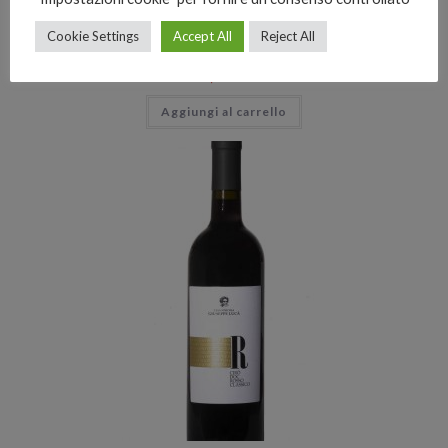
Bianchi
,
IGT
,
Riserva
Alithea IGT Calabria Bianco 750 ml
Cookie Settings
Accept All
Reject All
8,00
€
Aggiungi al carrello