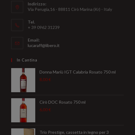
Indirizzo:
Via Perugia,16 - 88811 Cirò Marina (Kr) - Italy
Tel.
+ 39 0962 31239
Email:
Opens
lucaraff@libero.it
in
your
In Cantina
application
Donna Mariù IGT Calabria Rosato 750 ml
8,00
€
Cirò DOC Rosato 750 ml
6,00
€
Trio Prestige, cassetta in legno per 3