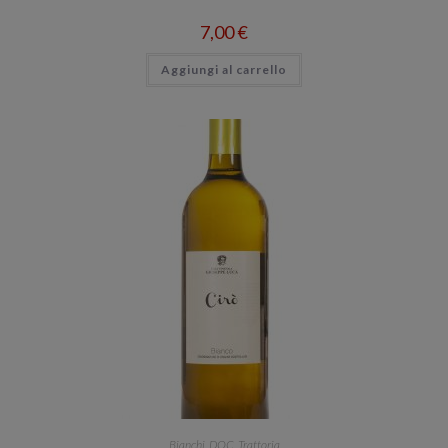
7,00
€
Aggiungi al carrello
Bianchi
,
DOC
,
Trattoria