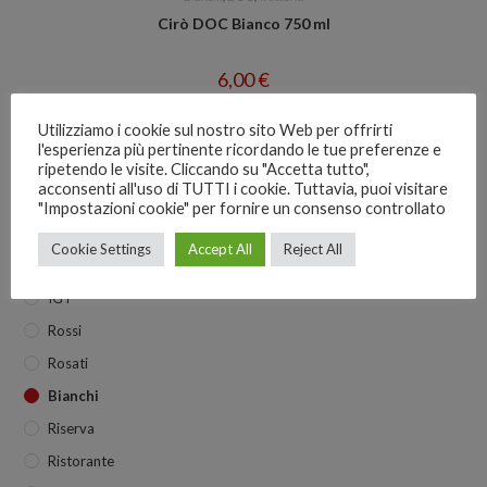
Cirò DOC Bianco 750 ml
6,00
€
Aggiungi al carrello
Utilizziamo i cookie sul nostro sito Web per offrirti
l'esperienza più pertinente ricordando le tue preferenze e
ripetendo le visite. Cliccando su "Accetta tutto",
acconsenti all'uso di TUTTI i cookie. Tuttavia, puoi visitare
"Impostazioni cookie" per fornire un consenso controllato
I Nostri Vini
Cookie Settings
Accept All
Reject All
DOC
IGT
Rossi
Rosati
Bianchi
Riserva
Ristorante