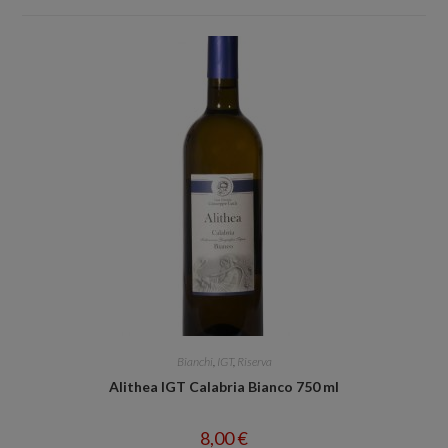
Bianchi
,
IGT
,
Riserva
Alithea IGT Calabria Bianco 750 ml
8,00
€