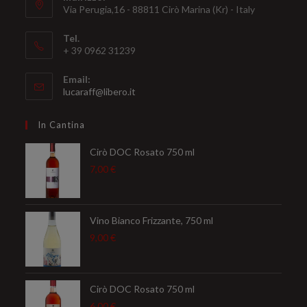
Via Perugia,16 - 88811 Cirò Marina (Kr) - Italy
Tel.
+ 39 0962 31239
Email:
Opens
lucaraff@libero.it
in
your
In Cantina
application
Cirò DOC Rosato 750 ml
7,00
€
Vino Bianco Frizzante, 750 ml
9,00
€
Cirò DOC Rosato 750 ml
6,00
€