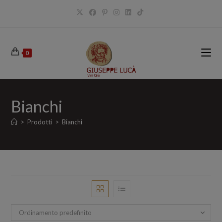
Salta
al
contenuto
0
Bianchi
>
Prodotti
>
Bianchi
Ordinamento predefinito