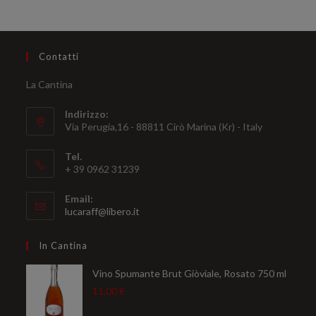
Contatti
La Cantina
Indirizzo:
Via Perugia,16 - 88811 Cirò Marina (Kr) - Italy
Tel.
+ 39 0962 31239
Email:
Opens
lucaraff@libero.it
in
your
In Cantina
application
Vino Spumante Brut Giòviale, Rosato 750 ml
11,00
€