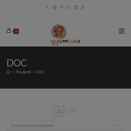
Salta
al
contenuto
0
DOC
>
Prodotti
>
DOC
Ordinamento predefinito