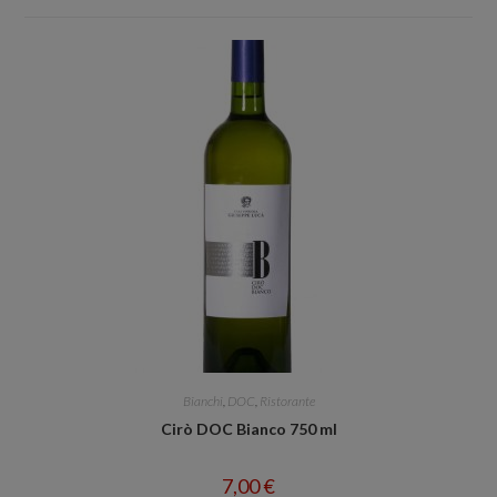
Bianchi
,
DOC
,
Ristorante
Cirò DOC Bianco 750 ml
7,00
€