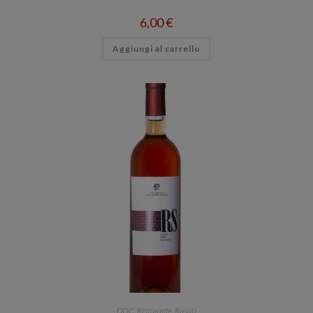
6,00
€
Aggiungi al carrello
DOC
,
Ristorante
,
Rosati